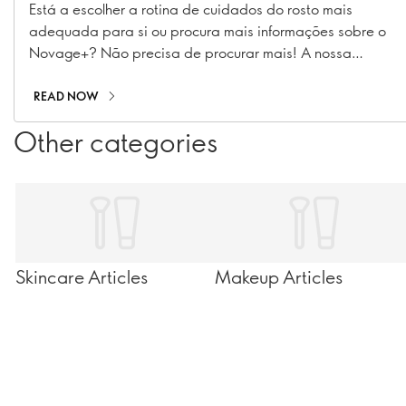
Está a escolher a rotina de cuidados do rosto mais
adequada para si ou procura mais informações sobre o
Novage+? Não precisa de procurar mais! A nossa
Especialista de Implementação de Rotinas de Beleza e
Especialista em Cuidados do Rosto, Caroline
READ NOW
Charpentier, respondeu às suas perguntas mais
Other categories
prementes sobre Novage+!
Skincare Articles
Makeup Articles