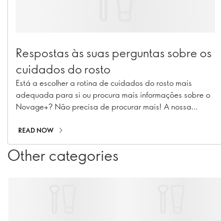
Respostas às suas perguntas sobre os
cuidados do rosto
Está a escolher a rotina de cuidados do rosto mais
adequada para si ou procura mais informações sobre o
Novage+? Não precisa de procurar mais! A nossa
Especialista de Implementação de Rotinas de Beleza e
Especialista em Cuidados do Rosto, Caroline
READ NOW
Charpentier, respondeu às suas perguntas mais
Other categories
prementes sobre Novage+!