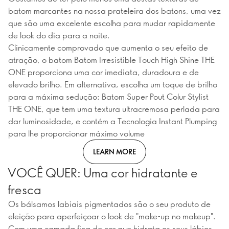
batom marcantes na nossa prateleira dos batons, uma vez
que são uma excelente escolha para mudar rapidamente
de look do dia para a noite.
Clinicamente comprovado que aumenta o seu efeito de
atração, o batom Batom Irresistible Touch High Shine THE
ONE proporciona uma cor imediata, duradoura e de
elevado brilho. Em alternativa, escolha um toque de brilho
para a máxima sedução: Batom Super Pout Colur Stylist
THE ONE, que tem uma textura ultracremosa perlada para
dar luminosidade, e contém a Tecnologia Instant Plumping
para lhe proporcionar máximo volume
LEARN MORE
VOCÊ QUER: Uma cor hidratante e
fresca
Os bálsamos labiais pigmentados são o seu produto de
eleição para aperfeiçoar o look de "make-up no makeup".
Com uma camada fina de cor que hidrata os seus lábios,