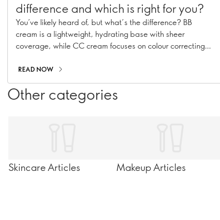
difference and which is right for you?
You’ve likely heard of, but what’s the difference? BB
cream is a lightweight, hydrating base with sheer
coverage, while CC cream focuses on colour correcting
and offers more coverage to even out skin tone. These
multi-tasking formulas have taken over makeup shelves in
READ NOW
recent years, but they’re not quite the same. By
Other categories
understanding how each works, you’ll be able to choose
the right one for your skin and your daily routine. Let’s
clear it up!
Skincare Articles
Makeup Articles