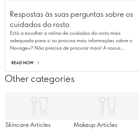
Respostas às suas perguntas sobre os
cuidados do rosto
Está a escolher a rotina de cuidados do rosto mais
adequada para si ou procura mais informações sobre o
Novage+? Não precisa de procurar mais! A nossa
Especialista de Implementação de Rotinas de Beleza e
Especialista em Cuidados do Rosto, Caroline
READ NOW
Charpentier, respondeu às suas perguntas mais
Other categories
prementes sobre Novage+!
Skincare Articles
Makeup Articles