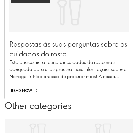
Respostas às suas perguntas sobre os
cuidados do rosto
Está a escolher a rotina de cuidados do rosto mais
adequada para si ou procura mais informações sobre o
Novage+? Não precisa de procurar mais! A nossa
Especialista de Implementação de Rotinas de Beleza e
Especialista em Cuidados do Rosto, Caroline
READ NOW
Charpentier, respondeu às suas perguntas mais
Other categories
prementes sobre Novage+!