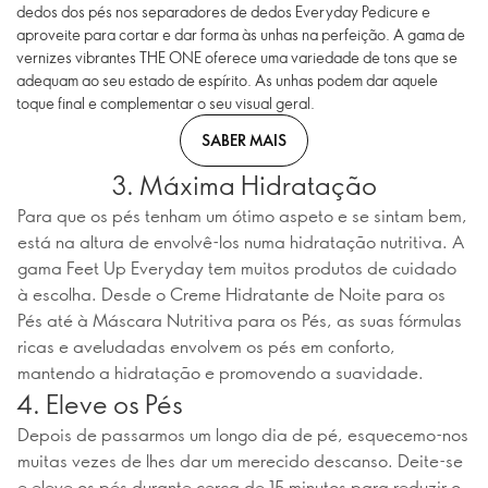
dedos dos pés nos separadores de dedos Everyday Pedicure e
aproveite para cortar e dar forma às unhas na perfeição. A gama de
vernizes vibrantes THE ONE oferece uma variedade de tons que se
adequam ao seu estado de espírito. As unhas podem dar aquele
toque final e complementar o seu visual geral.
SABER MAIS
3. Máxima Hidratação
Para que os pés tenham um ótimo aspeto e se sintam bem,
está na altura de envolvê-los numa hidratação nutritiva. A
gama Feet Up Everyday tem muitos produtos de cuidado
à escolha. Desde o Creme Hidratante de Noite para os
Pés até à Máscara Nutritiva para os Pés, as suas fórmulas
ricas e aveludadas envolvem os pés em conforto,
mantendo a hidratação e promovendo a suavidade.
4. Eleve os Pés
Depois de passarmos um longo dia de pé, esquecemo-nos
muitas vezes de lhes dar um merecido descanso. Deite-se
e eleve os pés durante cerca de 15 minutos para reduzir o