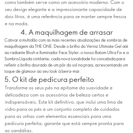
como também serve como um acessório moderno. Com o
seu design elegante e a impressionante capacidade de
dois litros, é uma referência para se manter sempre fresca
e na moda.
4. A maquilhagem de arrasar
Cativar a multidão com as mais recentes atualizações de sombras de
maquilhagem da THE ONE. Desde o brilho do Verniz Ultimate Gel até
ao radiante Blush e Iluminador Face Styler, o nosso Batom Ultra Fix e a
Sombra Líquida cintilante, cada nova tonalidade foi concebida para
refletir o brilho dourado de um pôr do sol na praia, acrescentando um
toque de glamour ao seu look à beira-mar.
5. O kit de pedicura perfeito
Transforme os seus pés na epítome da suavidade e
delicadeza com os acessórios de beleza certos e
indispensáveis. Este kit definitivo, que inclui uma lima de
vidro para os pés e um conjunto completo de cuidados
para as unhas com elementos essenciais para uma
pedicura perfeita, garante que está sempre pronta para
as sandálias.