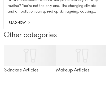
routine? You’re not the only one. The changing climate
and air pollution can speed up skin ageing, causing
hyperpigmentation, fine lines, and collagen loss. With our
range of suncare essentials, including sunscreens, SPF
READ NOW
moisturisers, and SPF-infused makeup, you can stay
Other categories
shielded all year long!
Skincare Articles
Makeup Articles