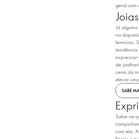
geral com 
Joia
Já alguma 
na dopamin
feminino. 
tendência 
expressar-
de joalhar
cena da mo
elevar uma
SABE MA
Expr
Sabe-se qu
comportam
com ela. A
florais e 