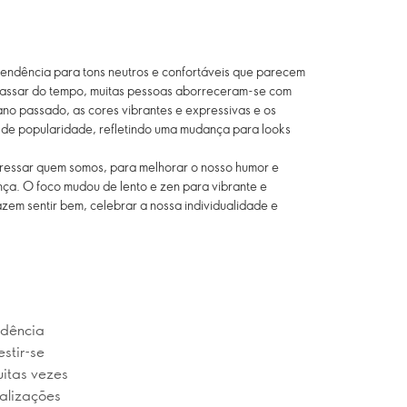
endência para tons neutros e confortáveis que parecem
 passar do tempo, muitas pessoas aborreceram-se com
ano passado, as cores vibrantes e expressivas e os
de popularidade, refletindo uma mudança para looks
ressar quem somos, para melhorar o nosso humor e
a. O foco mudou de lento e zen para vibrante e
azem sentir bem, celebrar a nossa individualidade e
ndência
estir-se
uitas vezes
ualizações