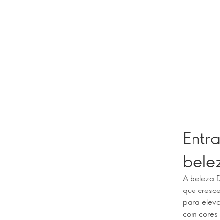
Entr
bele
A beleza 
que cresce
para eleva
com cores 