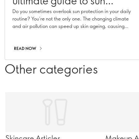
ultimate guide to sun
protection
Do you sometimes overlook sun protection in your daily
routine? You’re not the only one. The changing climate
and air pollution can speed up skin ageing, causing
hyperpigmentation, fine lines, and collagen loss. With
our range of suncare essentials, including sunscreens,
SPF moisturisers, and SPF-infused makeup, you can
READ NOW
stay shielded all year long!
Other categories
Skincare Articles
Makeup Ar