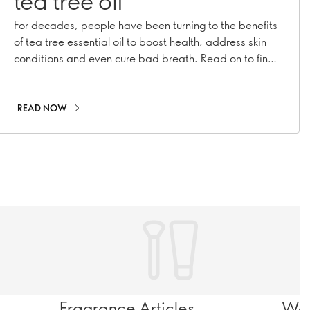
tea tree oil
For decades, people have been turning to the benefits
of tea tree essential oil to boost health, address skin
conditions and even cure bad breath. Read on to find
out how to make this brilliant botanical work for you in
ways you may not expect!
READ NOW
Fragrance Articles
Wel