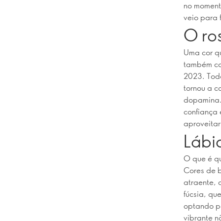
no momento
veio para f
O ro
Uma cor qu
também co
2023. Todo
tornou a c
dopamina. 
confiança 
aproveitar
Lábi
O que é qu
Cores de 
atraente, 
fúcsia, qu
optando po
vibrante n