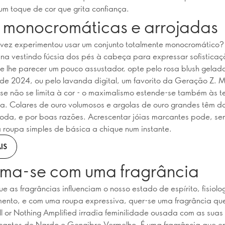
um toque de cor que grita confiança.
s monocromáticas e arrojadas
vez experimentou usar um conjunto totalmente monocromático?
a vestindo fúcsia dos pés à cabeça para expressar sofistica
Se lhe parecer um pouco assustador, opte pelo rosa blush gelad
de 2024, ou pelo lavanda digital, um favorito da Geração Z. 
se não se limita à cor - o maximalismo estende-se também às 
ia. Colares de ouro volumosos e argolas de ouro grandes têm 
da, e por boas razões. Acrescentar jóias marcantes pode, sem
 roupa simples de básica a chique num instante.
IS
ima-se com uma fragrância
e as fragrâncias influenciam o nosso estado de espírito, fisiolo
ento, e com uma roupa expressiva, quer-se uma fragrância qu
ll or Nothing Amplified irradia feminilidade ousada com as suas
picantes de Nardo e Gengibre Vermelho. É uma fragrância que e