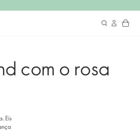
nd com o rosa
. Eis
iança