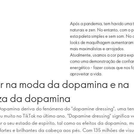
Após a pandemia, tem havido uma t
naturais e zen. No entanto, com o
esta paleta simples e sem som. No 
looks de maquilhagem aumentaram 
mais maximalistas e arrojados.
Atualmente, usamos a cor para exp
como uma demonstração de confianç
energético - fazer coisas que nos f
aproveitar a vida.
ar na moda da dopamina e na
za da dopamina
Dopamina deriva do fenómeno do "dopamine dressing", uma te
u muito no TikTok no último ano. "Dopamine dressing" significa v
r o seu estado de espírito, tal como os efeitos da dopamina, m
fortes e brilhantes da cabeça aos pés. Com 135 milhões de vis