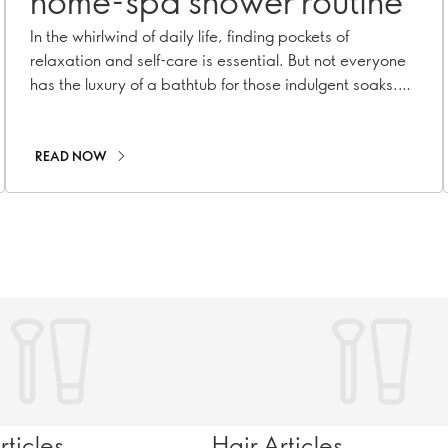
home-spa shower routine
In the whirlwind of daily life, finding pockets of
relaxation and self-care is essential. But not everyone
has the luxury of a bathtub for those indulgent soaks.
Fear not! A refreshing trend in the beauty world will
elevate your shower routine into a luxurious spa-like
experience. Welcome to ritual rinses – a mindful
READ NOW
practice that turns your daily shower into a
rejuvenating treat!
ticles
Hair Articles