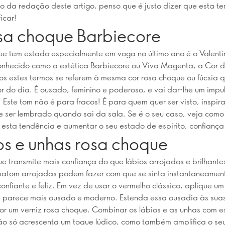
 da redação deste artigo, penso que é justo dizer que esta t
icar!
sa choque Barbiecore
e tem estado especialmente em voga no último ano é o Valentin
nhecido como a estética Barbiecore ou Viva Magenta, a Cor 
s estes termos se referem à mesma cor rosa choque ou fúcsia 
or do dia. É ousado, feminino e poderoso, e vai dar-lhe um impu
Este tom não é para fracos! É para quem quer ser visto, inspira
e ser lembrado quando sai da sala. Se é o seu caso, veja com
 esta tendência e aumentar o seu estado de espírito, confiança 
os e unhas rosa choque
e transmite mais confiança do que lábios arrojados e brilhant
batom arrojadas podem fazer com que se sinta instantaneamen
confiante e feliz. Em vez de usar o vermelho clássico, aplique u
e parece mais ousado e moderno. Estenda essa ousadia às sua
r um verniz rosa choque. Combinar os lábios e as unhas com e
ão só acrescenta um toque lúdico, como também amplifica o seu