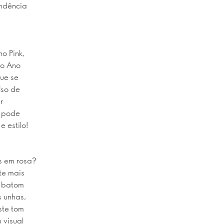
endência
o Pink,
do Ano
que se
lso de
r
o pode
e estilo!
es em rosa?
te mais
m batom
s unhas,
ste tom
 visual