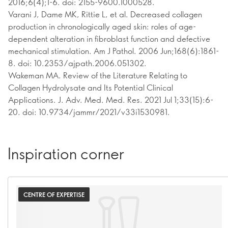
2016;6(4);1-6. doi: 2155-9600.1000528.
Varani J, Dame MK, Rittie L, et al. Decreased collagen
production in chronologically aged skin: roles of age-
dependent alteration in fibroblast function and defective
mechanical stimulation. Am J Pathol. 2006 Jun;168(6):1861-
8. doi: 10.2353/ajpath.2006.051302.
Wakeman MA. Review of the Literature Relating to
Collagen Hydrolysate and Its Potential Clinical
Applications. J. Adv. Med. Med. Res. 2021 Jul 1;33(15):6-
20. doi: 10.9734/jammr/2021/v33i1530981.
Inspiration corner
CENTRE OF EXPERTISE