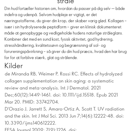
stråle
Din hud fortæller historien om, hvordan du passer på dig selv — både
indefra og udenpå. Selvom hudpleje er vigtigt, er det
næringsstofferne, du giver din krop, der skaber varig glød. Kollagen –
især i sin hydrolyserede peptidform – giver en klinisk dokumenteret
måde at genopbygge og vedligeholde hudens naturlige stråleglans.
Kombiner det med en sund kost, fysisk aktivitet, god hydrering,
stresshåndtering, kvalitetssøvn og begrænsning af sol- og
forureningspåvirkning – så giver du din hud præcis, hvad den har brug
for for at forblive stærk, glat og strålende.
Kilder
de Miranda RB, Weimer P, Rossi RC. Effects of hydrolyzed
collagen supplementation on skin aging: a systematic
review and meta-analysis. Int J Dermatol. 2021
Dec;60(12):1449-1461. doi: 10.1111/ijd.15518. Epub 2021
Mar 20. PMID: 33742704.
D'Orazio J, Jarrett S, Amaro-Ortiz A, Scott T. UV radiation
and the skin. Int J Mol Sci. 2013 Jun 7;14(6):12222-48. doi:
10.3390/ijms140612222.
EFSA Journal 2009; 7(9):1226. doi: