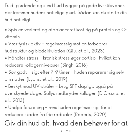
Fuld, glødende og sund hud bygger på gode livsstilsvaner,
der fremmer hudens naturlige glød. Sådan kan du støtte din
hud naturligt:
• Spis en varieret og afbalanceret kost rig på protein og C-
vitamin
• Vær fysisk aktiv – regelmæssig motion forbedrer
hudstruktur og blodcirkulation (Qiu, et al., 2023)
• Håndter stress – kronisk stress øger cortisol, hvilket kan
reducere kollagenniveauer (Singh, 2016)
• Sov godt – sigt efter 7–9 timer – huden reparerer sig selv
om natten (Lyons, et al., 2019)
• Beskyt mod UV-stråler – brug SPF dagligt, også på
overskyede dage. Sollys nedbryder kollagen (D'Orazio, et
al., 2013)
• Undgå forurening – rens huden regelmæssigt for at
reducere skader fra frie radikaler (Roberts, 2020)
Giv din hud alt, hvad den behøver for at