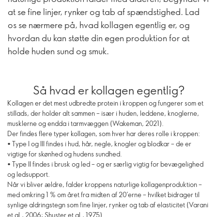
at se fine linjer, rynker og tab af spændstighed. Lad
os se nærmere på, hvad kollagen egentlig er, og
hvordan du kan støtte din egen produktion for at
holde huden sund og smuk.
Så hvad er kollagen egentlig?
Kollagen er det mest udbredte protein i kroppen og fungerer som et
stillads, der holder alt sammen – især i huden, leddene, knoglerne,
musklerne og endda i tarmvæggen (Wakeman, 2021).
Der findes flere typer kollagen, som hver har deres rolle i kroppen:
• Type I og III findes i hud, hår, negle, knogler og blodkar – de er
vigtige for skønhed og hudens sundhed.
• Type II findes i brusk og led – og er særlig vigtig for bevægelighed
og ledsupport.
Når vi bliver ældre, falder kroppens naturlige kollagenproduktion –
med omkring 1 % om året fra midten af 20’erne – hvilket bidrager til
synlige aldringstegn som fine linjer, rynker og tab af elasticitet (Varani
et al., 2006; Shuster et al., 1975).