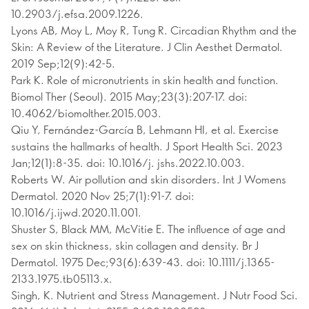
10.2903/j.efsa.2009.1226.
Lyons AB, Moy L, Moy R, Tung R. Circadian Rhythm and the
Skin: A Review of the Literature. J Clin Aesthet Dermatol.
2019 Sep;12(9):42-5.
Park K. Role of micronutrients in skin health and function.
Biomol Ther (Seoul). 2015 May;23(3):207-17. doi:
10.4062/biomolther.2015.003.
Qiu Y, Fernández-García B, Lehmann HI, et al. Exercise
sustains the hallmarks of health. J Sport Health Sci. 2023
Jan;12(1):8-35. doi: 10.1016/j. jshs.2022.10.003.
Roberts W. Air pollution and skin disorders. Int J Womens
Dermatol. 2020 Nov 25;7(1):91-7. doi:
10.1016/j.ijwd.2020.11.001.
Shuster S, Black MM, McVitie E. The influence of age and
sex on skin thickness, skin collagen and density. Br J
Dermatol. 1975 Dec;93(6):639-43. doi: 10.1111/j.1365-
2133.1975.tb05113.x.
Singh, K. Nutrient and Stress Management. J Nutr Food Sci.