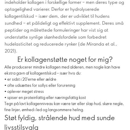
indeholder kollagen i forskellige former – men deres type og
optagelighed varierer. Derfor er hydrolyserede
kollagentilskud – især dem, der er udviklet til hudens
sundhed – et pålideligt og effektivt supplement. Deres små
peptider og målrettede formuleringer har vist sig at
understøtte synlige skønhedsfordele som forbedret
hudelasticitet og reducerede rynker (de Miranda et al.,
2021).
Er kollagenstøtte noget for mig?
Alle producerer mindre kollagen med alderen, men nogle kan have
ekstra gavn af kollagentilskud – især hvis du:
• er sidst i 20’erne eller ældre
• ofte udsættes for sollys eller forurening
• oplever meget stress
• spiser en proteinfattig eller næringsfattig kost
Tegn på lavt kollagenniveau kan være tør eller slap hud, skøre negle,
fine linjer, ømhed i led og langsommere heling.
Støt fyldig, strålende hud med sunde
livsstilsvalg