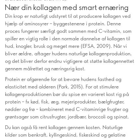
Nær din kollagen med smart ernæring
Din krop er naturligt udstyret til at producere kollagen ved
hjælp af aminosyrer – byggestenene i protein. Denne
proces fungerer særligt godt sammen med C-vitamin, som
spiller en vigtig rolle i den normale dannelse af kollagen til
hud, knogler, brusk og meget mere (EFSA, 2009). Når vi
bliver ældre, aftager hudens naturlige kollagenproduktion,
og det bliver derfor endnu vigtigere at støtte kollagennettet
gennem målrettet og næringsrig kost.
Protein er afgørende for at bevare hudens fasthed og
elasticitet med alderen (Park, 2015). For at stimulere
kollagenproduktionen bør du spise en varieret kost rig på
protein – fx kød, fisk, æg, mejeriprodukter, bælgfrugter,
nødder og frø – kombineret med C-vitaminrige frugter og
grøntsager som citrusfrugter, jordbær, broccoli og spinat.
Du kan også få rent kollagen gennem kosten. Naturlige
kilder som benkraft, kyllingeskind, fiskeskind og gelatine