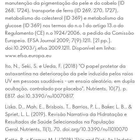
manutenção da pigmentação da pele e do cabelo (ID
268, 1724), transporte de ferro (ID 269, 270, 1727),
metabolismo do colesterol (ID 369) e metabolismo da
glucose (ID 369) nos termos do n.o 1 do artigo 13.o do
Regulamento (CE) n.o 1924/2006, a pedido da Comissão
Europeia. EFSA Journal 2009; 7(9):1211. [21 pp.].
doi:10.2903/j.efsa.2009.1211. Disponível em linha:
www.efsa.europa.eu
Ito, N., Seki, S. e Ueda, F. (2018) "O papel protetor da
astaxantina na deterioração da pele induzida pelos raios
UV em pessoas saudáveis - um ensaio aleatório, em dupla
ocultação, controlado por placebo", Nutrients, 10(7), p.
E817. doi:10.3390/nu10070817.
Liska, D., Mah, E., Brisbois, T., Barrios, P. L., Baker, L. B., &
Spriet, L. L. (2019). Revisão Narrativa da Hidratação e
Resultados de Saúde Selecionados na População
Geral. Nutrients, 11(1), 70. doi.org/10.3390/nu11010070
Katta, R. e Kramer, M.J. (2018) 'Skin and Diet: An Update