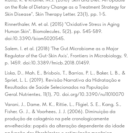
on the Role of Dietary Change as a Treatment Strategy for
Skin Disease", Skin Therapy Letter, 23(1), pp. 1-5.
Rinnerthaler, M. et al. (2015) "Oxidative Stress in Aging
Human Skin", Biomolecules, 5(2), pp. 545-589.
doi:10.3390/biom5020545.
Salem, I. et al. (2018) 'The Gut Microbiome as a Major
Regulator of the Gut-Skin Axis', Frontiers in Microbiology, 9,
p. 1459. doi:10.3389/fmicb.2018.01459.
Liska, D., Mah, E., Brisbois, T., Barrios, P. L., Baker, L. B., &
Spriet, L. L. (2019). Revisão Narrativa da Hidratação e
Resultados de Saúde Selecionados na População
Geral. Nutrientes, 11(1), 70. doi.org/10.3390/nu11010070
Varani, J., Dame, M. K., Rittie, L., Fligiel, S. E., Kang, S.,
Fisher, G. J., & Voorhees, J. J. (2006). Diminuição da
produção de colagénio na pele cronologicamente
envelhecida: papéis da alteração dependente da idade
na função dos fibroblastos e estimulação mecânica