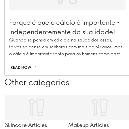
Porque é que o cálcio é importante -
Independentemente da sua idade!
Quando se pensa em cálcio e na saúde dos ossos,
talvez se pense em senhoras com mais de 50 anos, mas
o cálcio é importante tanto para os homens como para
as mulheres - desde a infância e adolescência até à
idade adulta. Descubra porque é que o cálcio é
READ NOW
importante em todas as idades e como se pode
Other categories
certificar de que você - e aqueles de quem gosta - estão
a receber o suficiente.
Skincare Articles
Makeup Articles