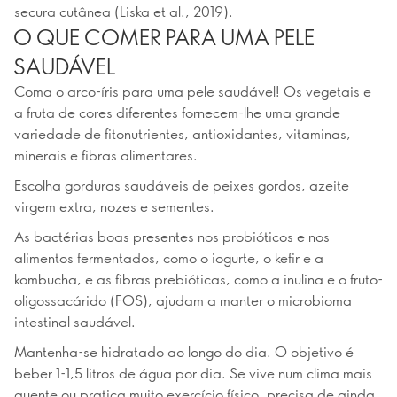
secura cutânea (Liska et al., 2019).
O QUE COMER PARA UMA PELE
SAUDÁVEL
Coma o arco-íris para uma pele saudável! Os vegetais e
a fruta de cores diferentes fornecem-lhe uma grande
variedade de fitonutrientes, antioxidantes, vitaminas,
minerais e fibras alimentares.
Escolha gorduras saudáveis de peixes gordos, azeite
virgem extra, nozes e sementes.
As bactérias boas presentes nos probióticos e nos
alimentos fermentados, como o iogurte, o kefir e a
kombucha, e as fibras prebióticas, como a inulina e o fruto-
oligossacárido (FOS), ajudam a manter o microbioma
intestinal saudável.
Mantenha-se hidratado ao longo do dia. O objetivo é
beber 1-1,5 litros de água por dia. Se vive num clima mais
quente ou pratica muito exercício físico, precisa de ainda