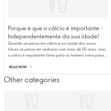
Porque é que o cálcio é importante -
Independentemente da sua idade!
Quando se pensa em cálcio e na saúde dos ossos,
talvez se pense em senhoras com mais de 50 anos, mas
o cálcio é importante tanto para os homens como para
as mulheres - desde a infância e adolescência até à
idade adulta. Descubra porque é que o cálcio é
READ NOW
importante em todas as idades e como se pode
Other categories
certificar de que você - e aqueles de quem gosta - estão
a receber o suficiente.