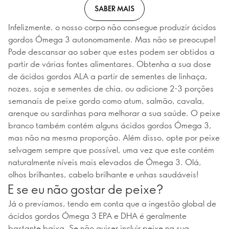
SABER MAIS
Infelizmente, o nosso corpo não consegue produzir ácidos
gordos Ómega 3 autonomamente. Mas não se preocupe!
Pode descansar ao saber que estes podem ser obtidos a
partir de várias fontes alimentares. Obtenha a sua dose
de ácidos gordos ALA a partir de sementes de linhaça,
nozes, soja e sementes de chia, ou adicione 2-3 porções
semanais de peixe gordo como atum, salmão, cavala,
arenque ou sardinhas para melhorar a sua saúde. O peixe
branco também contém alguns ácidos gordos Ómega 3,
mas não na mesma proporção. Além disso, opte por peixe
selvagem sempre que possível, uma vez que este contém
naturalmente níveis mais elevados de Ómega 3. Olá,
olhos brilhantes, cabelo brilhante e unhas saudáveis!
E se eu não gostar de peixe?
Já o prevíamos, tendo em conta que a ingestão global de
ácidos gordos Ómega 3 EPA e DHA é geralmente
bastante baixa. Se não quiser incluir peixe na sua