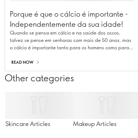
Porque é que o cálcio é importante -
Independentemente da sua idade!
Quando se pensa em cálcio e na saúde dos ossos,
talvez se pense em senhoras com mais de 50 anos, mas
o cálcio é importante tanto para os homens como para
as mulheres - desde a infância e adolescência até à
idade adulta. Descubra porque é que o cálcio é
READ NOW
importante em todas as idades e como se pode
Other categories
certificar de que você - e aqueles de quem gosta - estão
a receber o suficiente.
Skincare Articles
Makeup Articles