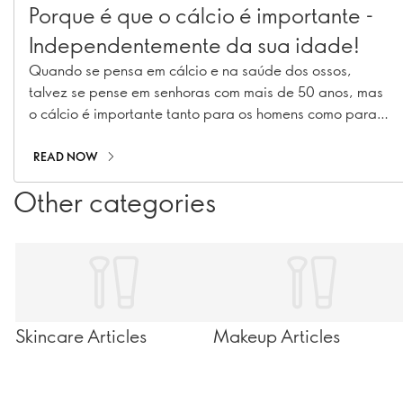
Porque é que o cálcio é importante -
Independentemente da sua idade!
Quando se pensa em cálcio e na saúde dos ossos,
talvez se pense em senhoras com mais de 50 anos, mas
o cálcio é importante tanto para os homens como para
as mulheres - desde a infância e adolescência até à
idade adulta. Descubra porque é que o cálcio é
READ NOW
importante em todas as idades e como se pode
Other categories
certificar de que você - e aqueles de quem gosta - estão
a receber o suficiente.
Skincare Articles
Makeup Articles