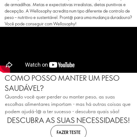
de armadilhas. Metas e expectativas irrealistas, dietas punitivas e
decepção. A Wellosophy acredita num tipo diferente de controlo de
peso – nutritivo e sustentável. Pront@ para uma mudança duradoura?
Você pode conseguir com Wellosophy!
COMO POSSO MANTER UM PESO
SAUDÁVEL?
Quando você quer perder ou manter peso, as suas
escolhas alimentares importam - mas há outras coisas que
podem ajudá-l@ a ter sucesso - descubra quais são!
DESCUBRA AS SUAS NECESSIDADES!
FAZER TESTE